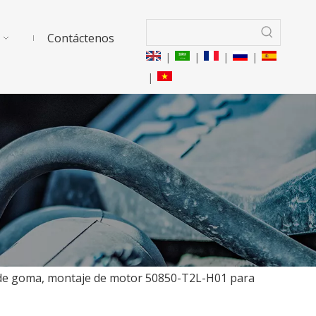
Contáctenos
|
|
|
|
|
es de goma, montaje de motor 50850-T2L-H01 para