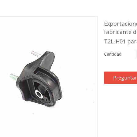
Exportacione
fabricante 
T2L-H01 pa
Cantidad:
Preguntar